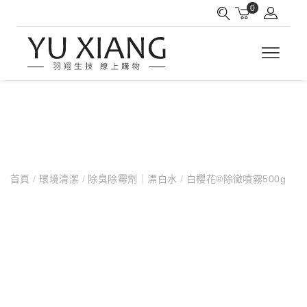
0
首頁
/
環境清潔
/
除臭除霉劑｜漂白水
/
白櫻花®除黴噴霧500g