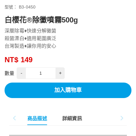
型號：
B3-0450
白櫻花®除黴噴霧500g
深層除霉♦快速分解黴菌
殺菌漂白♦適用範圍廣泛
台灣製造♦讓你用的安心
NT$ 149
-
+
數量
加入購物車
商品描述
詳細資訊