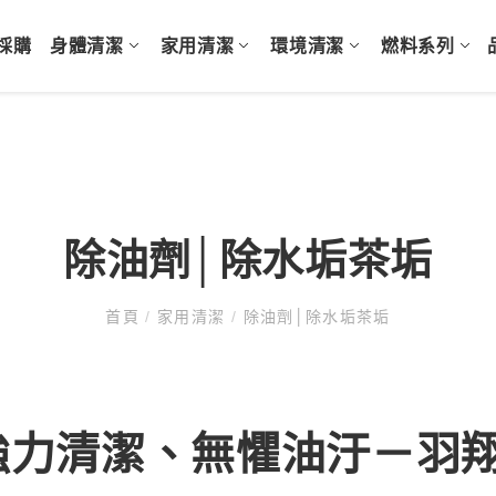
採購
身體清潔
家用清潔
環境清潔
燃料系列
除油劑│除水垢茶垢
首頁
/
家用清潔
/
除油劑│除水垢茶垢
強力清潔、無懼油汙－羽