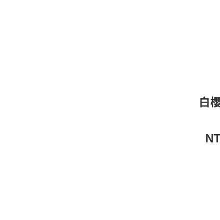
白櫻
NT