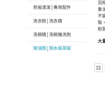
羽
煎板清潔│專用配件
重
不
洗衣粉│洗衣精
脂
和
洗碗精│洗碗機洗劑
大
除油劑│除水垢茶垢