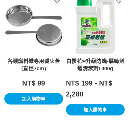
各類燃料罐專用滅火蓋
白櫻花®升級防蟎-驅蟑剋
(直徑7cm)
蟻清潔劑1000g
NT$ 99
NT$ 199 - NT$
2,280
加入購物車
加入購物車