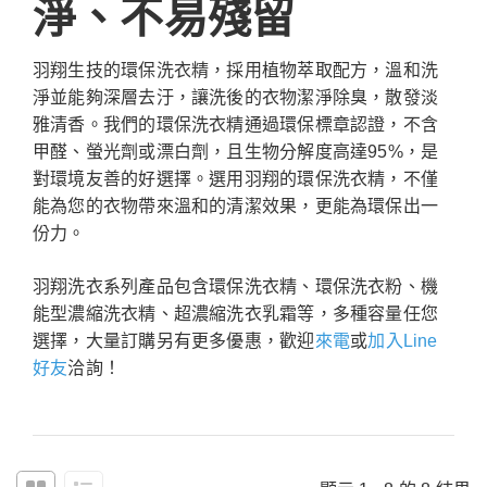
淨、不易殘留
羽翔生技的環保洗衣精，採用植物萃取配方，溫和洗
淨並能夠深層去汙，讓洗後的衣物潔淨除臭，散發淡
雅清香。我們的環保洗衣精通過環保標章認證，不含
甲醛、螢光劑或漂白劑，且生物分解度高達95%，是
對環境友善的好選擇。選用羽翔的環保洗衣精，不僅
能為您的衣物帶來溫和的清潔效果，更能為環保出一
份力。
羽翔洗衣系列產品包含環保洗衣精、環保洗衣粉、機
能型濃縮洗衣精、超濃縮洗衣乳霜等，多種容量任您
選擇，大量訂購另有更多優惠，歡迎
來電
或
加入Line
好友
洽詢！