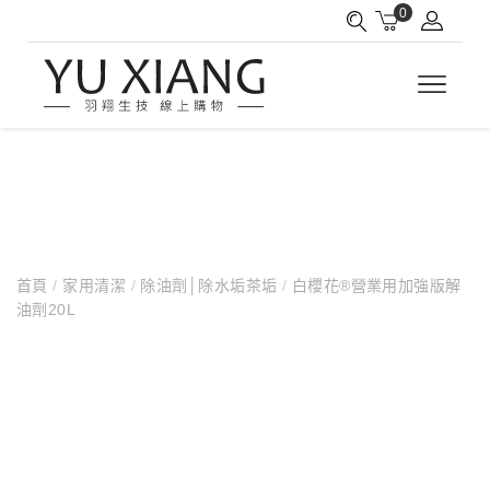
0
首頁
/
家用清潔
/
除油劑│除水垢茶垢
/
白櫻花®營業用加強版解
油劑20L