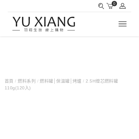
0
首頁
/
燃料系列
/
燃料罐│保溫罐│烤爐
/
2.5H燈芯燃料罐
110g(120入)