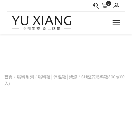
0
首頁
/
燃料系列
/
燃料罐│保溫罐│烤爐
/
6H燈芯燃料罐300g(60
入)