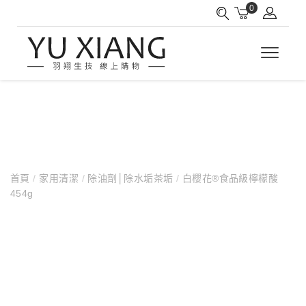
0
首頁
/
家用清潔
/
除油劑│除水垢茶垢
/
白櫻花®食品級檸檬酸
454g