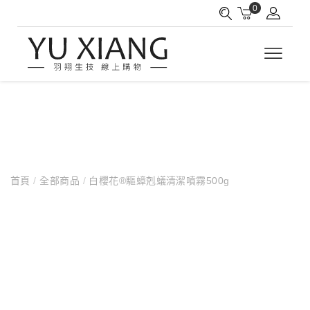
0
首頁
/
全部商品
/
白櫻花®驅蟑剋蟻清潔噴霧500g