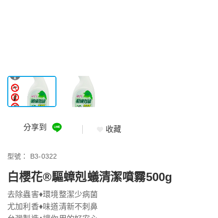
分享到
收藏
型號：
B3-0322
白櫻花®驅蟑剋蟻清潔噴霧500g
去除蟲害♦環境整潔少病菌
尤加利香♦味道清新不刺鼻