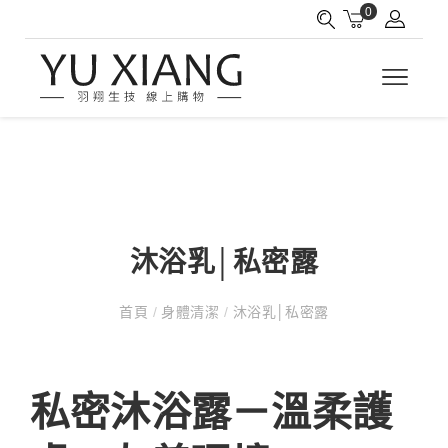
0
沐浴乳│私密露
首頁
/
身體清潔
/
沐浴乳│私密露
私密沐浴露－溫柔護