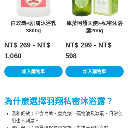
白玫瑰®肌膚沐浴乳
庫菈呵護天使®私密沐浴
3800g
露200g
NT$ 269 - NT$
NT$ 299 - NT$
1,060
598
加入購物車
加入購物車
為什麼選擇羽翔私密沐浴露？
溫和低敏：不含皂鹼、螢光劑、礦物油及激素，日常使
用也不刺激。
環保安心：榮獲環保標章認證，生物分解度高於